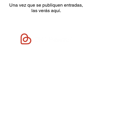
Una vez que se publiquen entradas,
las verás aquí.
CRT es un reconocido centro de donación de
plasma ubicado en El Cajon California.
Nuestro equipo de profesionales está
comprometido a garantizar que cada donante
tenga una experiencia cómoda y positiva.
Ofrecemos compensación en efectivo por su
donación de plasma. También participamos en
ensayos clínicos. Estamos agradecidos por el
apoyo de nuestros generosos donantes.
1068 amplio
vía El Cajón, CA 92021